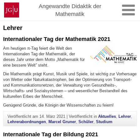
Zum
Johannes
Angewandte Didaktik der
Inhalt
Gutenberg-
Mathematik
springen
Universität
Mainz
Lehrer
Internationaler Tag der Mathematik 2021
Am heutigen π-Tag feiert die Welt den
Internationalen Tag der Mathematik, der
dieses Jahr unter dem Motto „Mathematik für
eine bessere Welt” steht.
Die Mathematik prägt Kunst, Musik und Spiele, ist wichtig zur Vorhersage
von Wetter oder Naturkatastrophen, bei der Optimierung von Transport-
und Kommunikationsnetzen, der Verwaltung von Gesundheits-,
Wirtschafts- und Sozialsystemen – und wesentlicher Bestandteil des
kulturellen Erbes der Menschheit.
Genügend Gründe, die Königin der Wissenschaften zu feiern!
Veröffentlicht am
14. März 2021
|
Veröffentlicht in
Aktuelles
,
Lehrer
,
Lehrerabordnungen
,
Marcel Gruner
,
Schüler
,
Studium
Internationale Tag der Bildung 2021