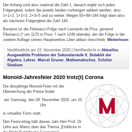
Der Anfang sind also zweimal die Zahl 1, danach ergibt sich jedes
Folgenglied, indem die jeweils beiden vorherigen addiert werden, also
1+1=2, 1+2=3, 2+3=5 und so weiter. Wegen 55+89=144 folgt oben also
als nächstes Folgenglied die Zahl 144.
Benannt ist die Fibonacci-Folge nach Leonardo da Pisa, genannt
Fibonacci (* um 1170 in Pisa; † nach 1240 ebenda), der die Folge in der
"
zweiten Auflage seines Hauptwerkes
Liber abbaci
beschrieb.
Weiterlesen
Veröffentlicht am
23. November 2020
|
Veröffentlicht in
Aktuelles
,
Ausgewählte Probleme der Sekundarstufe II
,
Didaktik der
Algebra
,
Lehrer
,
Marcel Gruner
,
Mathematisches
,
Schüler
,
Studium
Monoid-Jahresfeier 2020 trotz(t) Corona
Die diesjährige Monoid-Feier mit der
Überreichung der Preise findet
am Samstag, den 28. November 2020, um 10
Uhr
in virtueller Form statt.
Den Festvortrag hält dieses Jahr Herr Prof. Dr.
Lehn aus Mainz über das Thema „Einblicke in