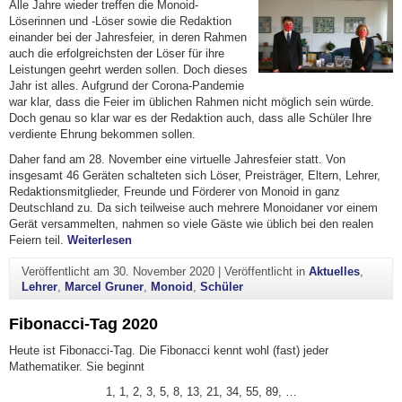
Alle Jahre wieder treffen die Monoid-
Löserinnen und -Löser sowie die Redaktion
einander bei der Jahresfeier, in deren Rahmen
auch die erfolgreichsten der Löser für ihre
Leistungen geehrt werden sollen. Doch dieses
Jahr ist alles. Aufgrund der Corona-Pandemie
war klar, dass die Feier im üblichen Rahmen nicht möglich sein würde.
Doch genau so klar war es der Redaktion auch, dass alle Schüler Ihre
verdiente Ehrung bekommen sollen.
Daher fand am 28. November eine virtuelle Jahresfeier statt. Von
insgesamt 46 Geräten schalteten sich Löser, Preisträger, Eltern, Lehrer,
Redaktionsmitglieder, Freunde und Förderer von Monoid in ganz
Deutschland zu. Da sich teilweise auch mehrere Monoidaner vor einem
Gerät versammelten, nahmen so viele Gäste wie üblich bei den realen
"Viel Lob für gelungene Monoid-Feier"
Feiern teil.
Weiterlesen
Veröffentlicht am
30. November 2020
|
Veröffentlicht in
Aktuelles
,
Lehrer
,
Marcel Gruner
,
Monoid
,
Schüler
Fibonacci-Tag 2020
Heute ist Fibonacci-Tag. Die Fibonacci kennt wohl (fast) jeder
Mathematiker. Sie beginnt
1, 1, 2, 3, 5, 8, 13, 21, 34, 55, 89, …