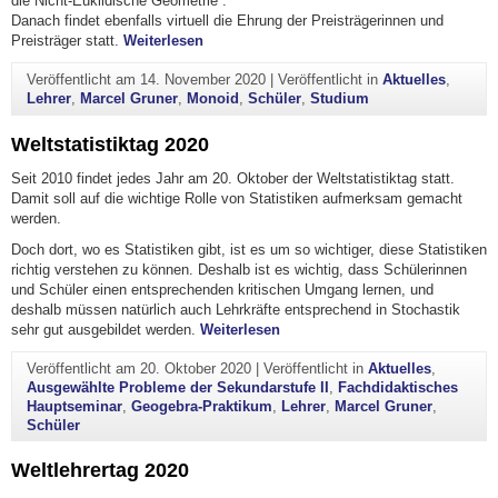
die Nicht-Euklidische Geometrie“.
Danach findet ebenfalls virtuell die Ehrung der Preisträgerinnen und
"Monoid-Jahresfeier 2020 trotz(t) Corona"
Preisträger statt.
Weiterlesen
Veröffentlicht am
14. November 2020
|
Veröffentlicht in
Aktuelles
,
Lehrer
,
Marcel Gruner
,
Monoid
,
Schüler
,
Studium
Weltstatistiktag 2020
Seit 2010 findet jedes Jahr am 20. Oktober der Weltstatistiktag statt.
Damit soll auf die wichtige Rolle von Statistiken aufmerksam gemacht
werden.
Doch dort, wo es Statistiken gibt, ist es um so wichtiger, diese Statistiken
richtig verstehen zu können. Deshalb ist es wichtig, dass Schülerinnen
und Schüler einen entsprechenden kritischen Umgang lernen, und
deshalb müssen natürlich auch Lehrkräfte entsprechend in Stochastik
"Weltstatistiktag 2020"
sehr gut ausgebildet werden.
Weiterlesen
Veröffentlicht am
20. Oktober 2020
|
Veröffentlicht in
Aktuelles
,
Ausgewählte Probleme der Sekundarstufe II
,
Fachdidaktisches
Hauptseminar
,
Geogebra-Praktikum
,
Lehrer
,
Marcel Gruner
,
Schüler
Weltlehrertag 2020