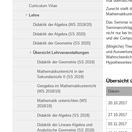
mal überrasche
Curriculum Vitae
Zurecht stellt d
Mathematikunte
Lehre
Das Seminar so
Didaktik der Algebra (WS 2019/20)
Seminarvorträg
nicht nur bei 
Didaktik der Algebra (SS 2020)
und der Comput
Didaktik der Geometrie (SS 2020)
(Mögliche) The
und Auswertung
Übersicht Lehrveranstaltungen
Wahrscheinlich
Didaktik der Geometrie (SS 2019)
Hypothesentest
Mathematikunterricht in der
Sekundarstufe II (SS 2019)
Übersicht 
Geogebra im Mathematikunterricht
Datum
(WS 2018/19)
Mathematik unterrichten (WS
20.10.2017
2018/19)
27.10.2017
Didaktik der Algebra (SS 2018)
03.11.2017
Didaktik der Lineare Algebra und
Analytische Geometrie (SS 2018)