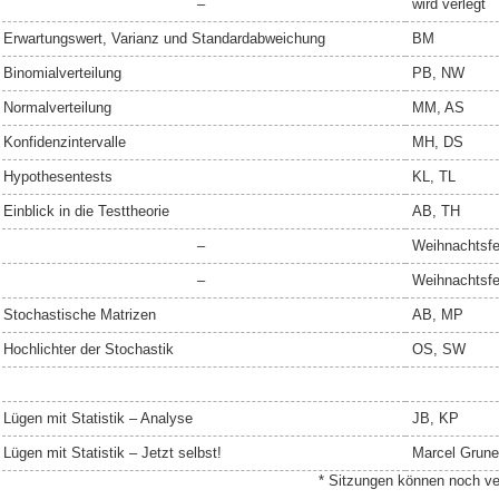
–
wird verlegt
Erwartungswert, Varianz und Standardabweichung
BM
Binomialverteilung
PB, NW
Normalverteilung
MM, AS
Konfidenzintervalle
MH, DS
Hypothesentests
KL, TL
Einblick in die Testtheorie
AB, TH
–
Weihnachtsfe
–
Weihnachtsfe
Stochastische Matrizen
AB, MP
Hochlichter der Stochastik
OS, SW
Lügen mit Statistik – Analyse
JB, KP
Lügen mit Statistik – Jetzt selbst!
Marcel Grune
* Sitzungen können noch v