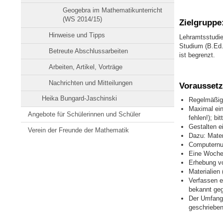
Geogebra im Mathematikunterricht
(WS 2014/15)
Zielgruppe
Hinweise und Tipps
Lehramtsstudie
Studium (B.Ed.
Betreute Abschlussarbeiten
ist begrenzt.
Arbeiten, Artikel, Vorträge
Nachrichten und Mitteilungen
Voraussetz
Heika Bungard-Jaschinski
Regelmäßige
Maximal ein
Angebote für Schülerinnen und Schüler
fehlen!); bi
Gestalten e
Verein der Freunde der Mathematik
Dazu: Mater
Computernut
Eine Woche 
Erhebung v
Materialien
Verfassen e
bekannt ge
Der Umfang 
geschrieben