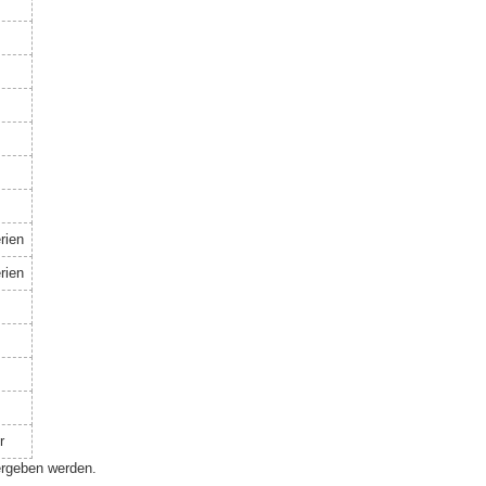
rien
rien
r
ergeben werden.