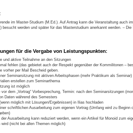
:
rende im Master-Studium (M.Ed.). Auf Antrag kann die Veranstaltung auch im
) besucht werden und später für das Masterstudium anerkannt werden. – Die
ungen für die Vergabe von Leistungspunkten:
 und aktive Teilnahme an den Sitzungen
mal fehlen (das gebietet auch der Respekt gegenüber der Kommilitonen – bes
tte vorher per Mail Bescheid geben.
iner Seminarsitzung mit aktiven Arbeitsphasen (mehr Praktikum als Seminar)
ialien erstellen zum Seminarthema
zung ist möglich
vor dem „Vortrag“ Vorbesprechung, Termin: nach den Seminarsitzungen (mon
on Daten während des Semesters
 (wenn möglich mit Lösungen/Ergebnissen) in Ilias hochladen
iner schriftlichen Ausarbeitung zum eigenen Vortrag (Umfang wird zu Beginn
geben)
der Ausarbeitung kann reduziert werden, wenn ein Artikel für Monoid zum e
 wird (nicht bei allen Themen möglich)