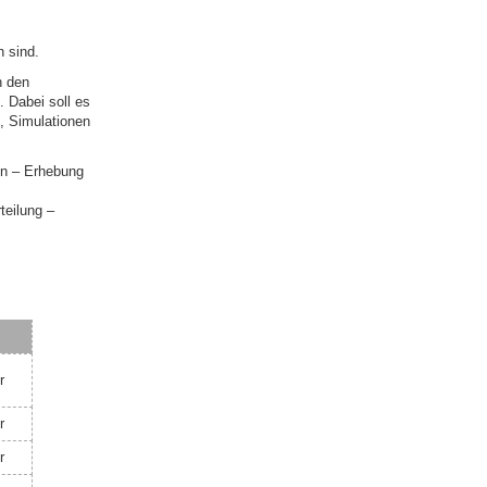
 sind.
n den
 Dabei soll es
, Simulationen
en – Erhebung
teilung –
r
r
r