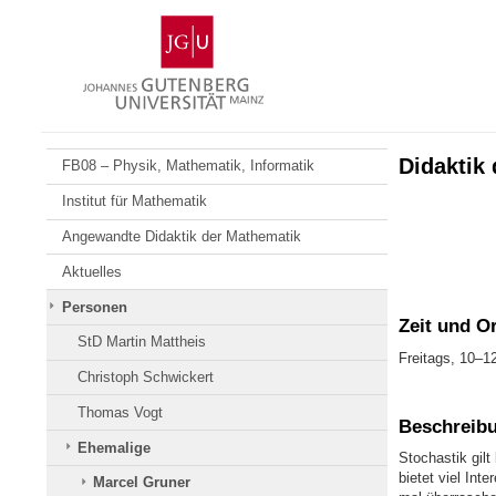
Zum
Johannes
Inhalt
Gutenberg-
springen
Universität
Mainz
Didaktik 
FB08 – Physik, Mathematik, Informatik
Institut für Mathematik
Angewandte Didaktik der Mathematik
Aktuelles
Personen
Zeit und Or
StD Martin Mattheis
Freitags, 10–1
Christoph Schwickert
Thomas Vogt
Beschreib
Ehemalige
Stochastik gilt
bietet viel Inte
Marcel Gruner