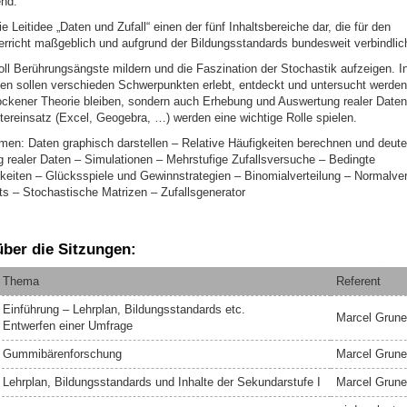
nd.
ie Leitidee „Daten und Zufall“ einen der fünf Inhaltsbereiche dar, die für den
rricht maßgeblich und aufgrund der Bildungsstandards bundesweit verbindlich
ll Berührungsängste mildern und die Faszination der Stochastik aufzeigen. I
en sollen verschieden Schwerpunkten erlebt, entdeckt und untersucht werden.
trockener Theorie bleiben, sondern auch Erhebung und Auswertung realer Daten
ereinsatz (Excel, Geogebra, …) werden eine wichtige Rolle spielen.
men: Daten graphisch darstellen – Relative Häufigkeiten berechnen und deut
 realer Daten – Simulationen – Mehrstufige Zufallsversuche – Bedingte
keiten – Glücksspiele und Gewinnstrategien – Binomialverteilung – Normalver
s – Stochastische Matrizen – Zufallsgenerator
über die Sitzungen:
Thema
Referent
Einführung – Lehrplan, Bildungsstandards etc.
Marcel Grune
Entwerfen einer Umfrage
Gummibärenforschung
Marcel Grune
Lehrplan, Bildungsstandards und Inhalte der Sekundarstufe I
Marcel Grune