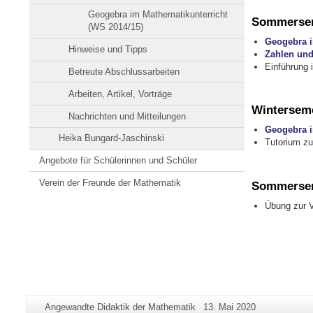
Geogebra im Mathematikunterricht
Sommersem
(WS 2014/15)
Geogebra i
Hinweise und Tipps
Zahlen und
Einführung 
Betreute Abschlussarbeiten
Arbeiten, Artikel, Vorträge
Winterseme
Nachrichten und Mitteilungen
Geogebra i
Heika Bungard-Jaschinski
Tutorium 
Angebote für Schülerinnen und Schüler
Verein der Freunde der Mathematik
Sommersem
Übung zur V
Zusätzliche
Seiten-
Letzte
Angewandte Didaktik der Mathematik
13. Mai 2020