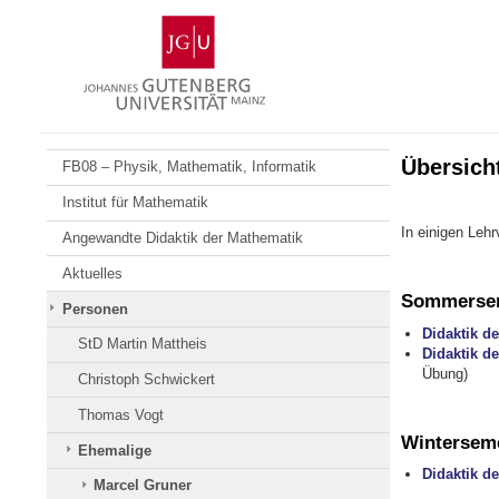
Zum
Johannes
Inhalt
Gutenberg-
springen
Universität
Mainz
Übersich
FB08 – Physik, Mathematik, Informatik
Institut für Mathematik
In einigen Leh
Angewandte Didaktik der Mathematik
Aktuelles
Sommersem
Personen
Didaktik de
StD Martin Mattheis
Didaktik d
Übung)
Christoph Schwickert
Thomas Vogt
Winterseme
Ehemalige
Didaktik de
Marcel Gruner