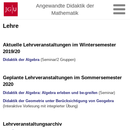
Zum
Johannes
Angewandte Didaktik der
Inhalt
Gutenberg-
Mathematik
springen
Universität
Mainz
Lehre
Aktuelle Lehrveranstaltungen im Wintersemester
2019/20
Didaktik der Algebra
(Seminar/2 Gruppen)
Geplante Lehrveranstaltungen im Sommersemester
2020
Didaktik der Algebra: Algebra erleben und be-greifen
(Seminar)
Didaktik der Geometrie unter Berücksichtigung von Geogebra
(Interaktive Vorlesung mit integrierter Übung)
Lehrveranstaltungsarchiv