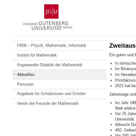
Zum
Johannes
Inhalt
Gutenberg-
springen
Universität
Mainz
Zweitaus
FB08 – Physik, Mathematik, Informatik
Ein gutes und 
Institut für Mathematik
In römische
Angewandte Didaktik der Mathematik
Im Binärsy
Aktuelles
Im Hexadez
Primfaktorz
Personen
2021 hat bei
Angebote für Schülerinnen und Schüler
Jahrestage und
Im Jahr 198
Verein der Freunde der Mathematik
Welt erblick
Vor 75 Jahr
Universität.
Albrecht Dür
450. Geburt
Vor 200 Jah