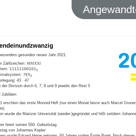
Angewandte
endeinundzwanzig
besonders gesundes neues Jahr 2021.
n Zahlzeichen:
MMXXI
stem:
11111100101
2
imalsystem:
7E5
2
erlegung: 43 · 47
 der Division durch 6, 7, 8 und 9 jeweils den Rest 5
 Jubiläen:
1 erschien das erste Monoid-Heft (nur einen Monat bevor auch Marcel Gruner 
te).
en wurde die Mainzer Universität (wieder-)gegründet und hißt seitdem Johann
er feiert seinen 550. Geburtstag.
stag von Johannes Kepler.
ren wurde Eduard Heine geboren, 50 Jahren später Émile Borel. Nach diesen b