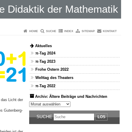
 Didaktik der Mathematik
HOME
SUCHE
INDEX
SITEMAP
KONTAKT
Aktuelles
π-Tag 2024
π-Tag 2023
Frohe Ostern 2022
Welttag des Theaters
π-Tag 2022
Archiv: Ältere Beiträge und Nachrichten
das Licht der
Archiv: Ältere Beiträge und Nachrichten
es Gutenberg-
SUCHE
LOS
eiden ist der