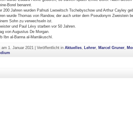
ine-Borel benannt.
or 200 Jahren wurden Pafnuti Lwowitsch Tschebyschow und Arthur Cayley ge
hren wurde Thomas von Randow, der auch unter dem Pseudonym Zweistein b
einem Sohn zu verwechseln ist.
eister und Paul Lévy starben vor 50 Jahren.
tag von Augustus De Morgan.
rb Ibn al-Banna al-Marrākuschī.
ht am
1. Januar 2021
|
Veröffentlicht in
Aktuelles
,
Lehrer
,
Marcel Gruner
,
Mo
udium