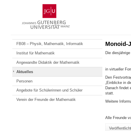
Zum
Johannes
Inhalt
Gutenberg-
springen
Universität
Mainz
Monoid-Ja
FB08 – Physik, Mathematik, Informatik
Die diesjährige
Institut für Mathematik
Angewandte Didaktik der Mathematik
in virtueller Fo
Aktuelles
Den Festvortra
Personen
„Einblicke in d
Danach findet e
Angebote für Schülerinnen und Schüler
statt.
Verein der Freunde der Mathematik
Weitere Informa
Alle Freunde vo
Veröffentlic