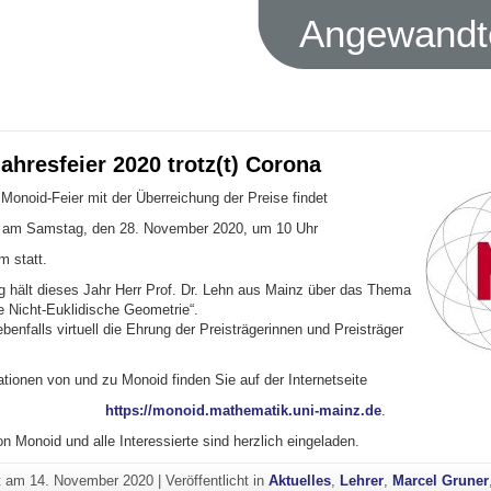
Angewandte
hresfeier 2020 trotz(t) Corona
 Monoid-Feier mit der Überreichung der Preise findet
am Samstag, den 28. November 2020, um 10 Uhr
rm statt.
g hält dieses Jahr Herr Prof. Dr. Lehn aus Mainz über das Thema
ie Nicht-Euklidische Geometrie“.
benfalls virtuell die Ehrung der Preisträgerinnen und Preisträger
tionen von und zu Monoid finden Sie auf der Internetseite
https://monoid.mathematik.uni-mainz.de
.
n Monoid und alle Interessierte sind herzlich eingeladen.
ht am
14. November 2020
|
Veröffentlicht in
Aktuelles
,
Lehrer
,
Marcel Gruner