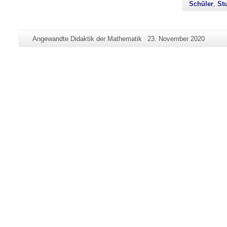
Schüler
,
St
Zusätzliche
Seiten-
Letzte
Angewandte Didaktik der Mathematik
23. November 2020
Informationen
Name:
Aktualisierung:
zu
dieser
Seite