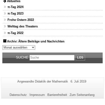
Aktuelles
π-Tag 2024
π-Tag 2023
Frohe Ostern 2022
Welttag des Theaters
π-Tag 2022
Archiv: Ältere Beiträge und Nachrichten
Archiv: Ältere Beiträge und Nachrichten
SUCHE
LOS
Zusätzliche
Seiten-
Letzte
Angewandte Didaktik der Mathematik
6. Juli 2019
Name:
Aktualisierung:
Informationen
zu
Datenschutz
Impressum
Barrierefreiheit
Zum Seitenanfang
dieser
Seite