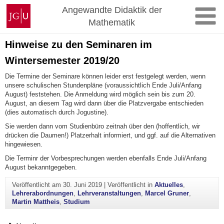
Zum
Johannes
Angewandte Didaktik der
Inhalt
Gutenberg-
Mathematik
springen
Universität
Mainz
Hinweise zu den Seminaren im
Wintersemester 2019/20
Die Termine der Seminare können leider erst festgelegt werden, wenn
unsere schulischen Stundenpläne (voraussichtlich Ende Juli/Anfang
August) feststehen. Die Anmeldung wird möglich sein bis zum 20.
August, an diesem Tag wird dann über die Platzvergabe entschieden
(dies automatisch durch Jogustine).
Sie werden dann vom Studienbüro zeitnah über den (hoffentlich, wir
drücken die Daumen!) Platzerhalt informiert, und ggf. auf die Alternativen
hingewiesen.
Die Terminr der Vorbesprechungen werden ebenfalls Ende Juli/Anfang
August bekanntgegeben.
Veröffentlicht am
30. Juni 2019
|
Veröffentlicht in
Aktuelles
,
Lehrerabordnungen
,
Lehrveranstaltungen
,
Marcel Gruner
,
Martin Mattheis
,
Studium