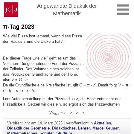
Zum
Johannes
Angewandte Didaktik der
Inhalt
Gutenberg-
Mathematik
springen
Universität
Mainz
π-Tag 2023
Wie viel Pizza isst jemand, wenn diese Pizza
den Radius
z
und die Dicke
a
hat?
Bei dieser Frage „wie viel” geht es um das
Volumen. Die geometrische Form der Pizza ist
der Zylinder. Das Volumen eines solchen ist
das Produkt der Grundfläche und der Höhe,
also
V
=
G
·
h
.
Da die Grundfläche eine Kreisfläche ist, gilt
G
= π ·
r
². Damit folgt
V
= π ·
r
² ·
h = π · r · r · h
.
Laut Aufgabenstellung ist der Pizzaradius
z
, die Höhe entspricht der
Pizzadicke
a
. Setzen wir dies ein, so ergibt sich das Pizzavolumen
V
= π ·
z
·
z
·
a
.
Pizza
Veröffentlicht am
14. März 2023
|
Veröffentlicht in
Aktuelles
,
Didaktik der Geometrie
,
Didaktisches
,
Lehrer
,
Marcel Gruner
,
Mathematisches
,
Schüler
,
Studium