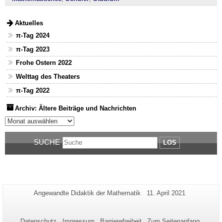
Aktuelles
π-Tag 2024
π-Tag 2023
Frohe Ostern 2022
Welttag des Theaters
π-Tag 2022
Archiv: Ältere Beiträge und Nachrichten
Archiv: Ältere Beiträge und Nachrichten
SUCHE
LOS
Zusätzliche
Seiten-
Letzte
Angewandte Didaktik der Mathematik
11. April 2021
Name:
Aktualisierung:
Informationen
zu
Datenschutz
Impressum
Barrierefreiheit
Zum Seitenanfang