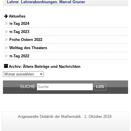
Lehrer
,
Lehrerabordnungen
,
Marcel Gruner
Aktuelles
π-Tag 2024
π-Tag 2023
Frohe Ostern 2022
Welttag des Theaters
π-Tag 2022
Archiv: Ältere Beiträge und Nachrichten
Archiv: Ältere Beiträge und Nachrichten
SUCHE
LOS
Zusätzliche
Seiten-
Letzte
Angewandte Didaktik der Mathematik
1. Oktober 2019
Name:
Aktualisierung:
Informationen
zu