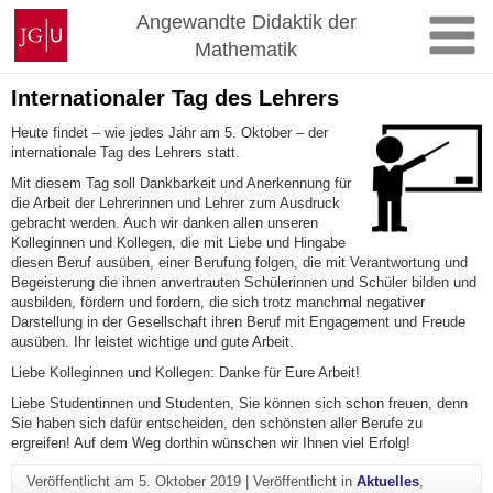
Zum
Johannes
Angewandte Didaktik der
Inhalt
Gutenberg-
Mathematik
springen
Universität
Mainz
Internationaler Tag des Lehrers
Heute findet – wie jedes Jahr am 5. Oktober – der
internationale Tag des Lehrers statt.
Mit diesem Tag soll Dankbarkeit und Anerkennung für
die Arbeit der Lehrerinnen und Lehrer zum Ausdruck
gebracht werden. Auch wir danken allen unseren
Kolleginnen und Kollegen, die mit Liebe und Hingabe
diesen Beruf ausüben, einer Berufung folgen, die mit Verantwortung und
Begeisterung die ihnen anvertrauten Schülerinnen und Schüler bilden und
ausbilden, fördern und fordern, die sich trotz manchmal negativer
Darstellung in der Gesellschaft ihren Beruf mit Engagement und Freude
ausüben. Ihr leistet wichtige und gute Arbeit.
Liebe Kolleginnen und Kollegen: Danke für Eure Arbeit!
Liebe Studentinnen und Studenten, Sie können sich schon freuen, denn
Sie haben sich dafür entscheiden, den schönsten aller Berufe zu
ergreifen! Auf dem Weg dorthin wünschen wir Ihnen viel Erfolg!
Veröffentlicht am
5. Oktober 2019
|
Veröffentlicht in
Aktuelles
,