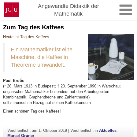
Zum
Johannes
Angewandte Didaktik der
Inhalt
Gutenberg-
Mathematik
springen
Universität
Mainz
Zum Tag des Kaffees
Heute ist Tag des Kaffees.
Ein Mathematiker ist eine
Maschine, die Kaffee in
Theoreme umwandelt.
Paul Erdős
(* 26. März 1913 in Budapest; † 20. September 1996 in Warschau;
ungarischer Mathematiker besonders auf den Arbeitsgebiten
Kombinatorik, Graphentheorie und Zahlentheorie)
selbstironisch in Bezug auf seinen Kaffeekonsum.
Einen schönen Tag des Kaffees!
Veröffentlicht am
1. Oktober 2019
|
Veröffentlicht in
Aktuelles
,
Marcel Gruner