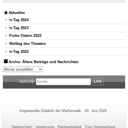
Aktuelles
π-Tag 2024
π-Tag 2023
Frohe Ostern 2022
Welttag des Theaters
π-Tag 2022
Archiv: Ältere Beiträge und Nachrichten
Archiv: Ältere Beiträge und Nachrichten
SUCHE
LOS
Zusätzliche
Seiten-
Letzte
Angewandte Didaktik der Mathematik
20. Juni 2020
Name:
Aktualisierung:
Informationen
zu
Datenschutz
Impressum
Barrierefreiheit
Zum Seitenanfang